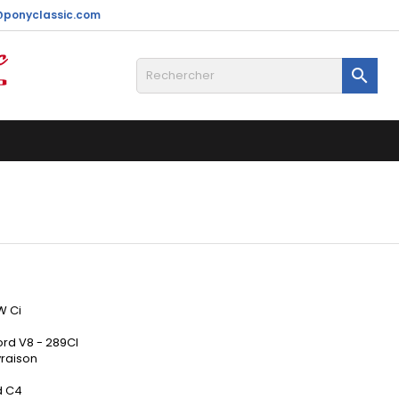
@ponyclassic.com

W Ci
ord V8 - 289CI
vraison
d C4