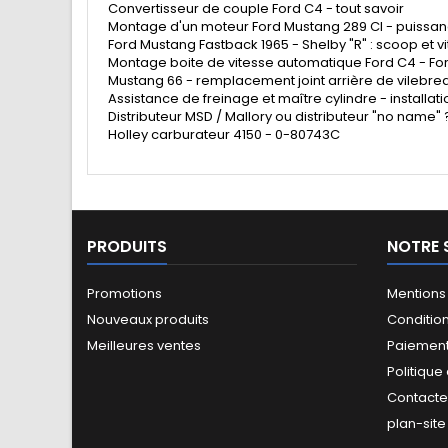
Convertisseur de couple Ford C4 - tout savoir
Montage d'un moteur Ford Mustang 289 CI - puissan
Ford Mustang Fastback 1965 - Shelby "R" : scoop et vi
Montage boite de vitesse automatique Ford C4 - Fo
Mustang 66 - remplacement joint arrière de vilebre
Assistance de freinage et maître cylindre - installati
Distributeur MSD / Mallory ou distributeur "no name" 
Holley carburateur 4150 - 0-80743C
PRODUITS
NOTRE 
Promotions
Mentions
Nouveaux produits
Conditio
Meilleures ventes
Paiement
Politique
Contact
plan-site