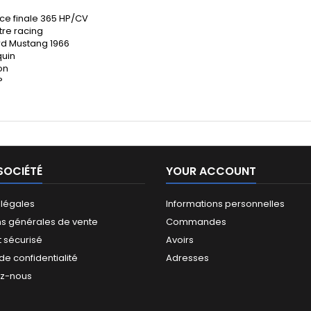
ce finale 365 HP/CV
tre racing
rd Mustang 1966
quin
on
?
SOCIÉTÉ
YOUR ACCOUNT
 légales
Informations personnelles
ns générales de vente
Commandes
 sécurisé
Avoirs
 de confidentialité
Adresses
ez-nous