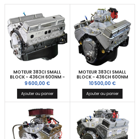
MOTEUR 383CI SMALL
MOTEUR 383CI SMALL
BLOCK - 436CH 600NM -
BLOCK - 436CH 600NM
PARTIEL
Prix
Prix
9 600,00 €
10 500,00 €
Ajouter au panier
Ajouter au panier