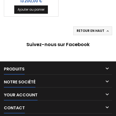
Prix
13 200,00 €
Ajouter au panier
RETOUR EN HAUT

Suivez-nous sur Facebook

PRODUITS

NOTRE SOCIÉTÉ

YOUR ACCOUNT

CONTACT