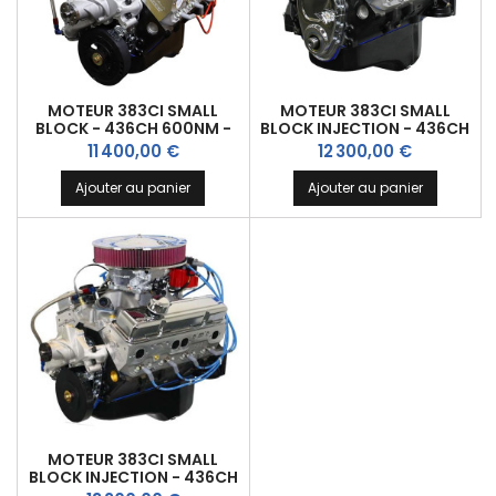
MOTEUR 383CI SMALL
MOTEUR 383CI SMALL
BLOCK - 436CH 600NM -
BLOCK INJECTION - 436CH
COMPLET
600NM
Prix
Prix
11 400,00 €
12 300,00 €
Ajouter au panier
Ajouter au panier
MOTEUR 383CI SMALL
BLOCK INJECTION - 436CH
600NM - COMPLET