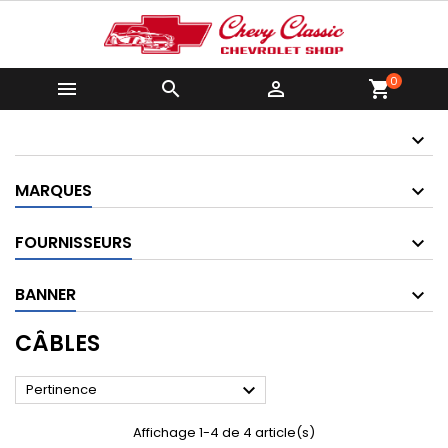
0



shopping_cart
MARQUES
FOURNISSEURS
BANNER
CÂBLES

Pertinence
Affichage 1-4 de 4 article(s)