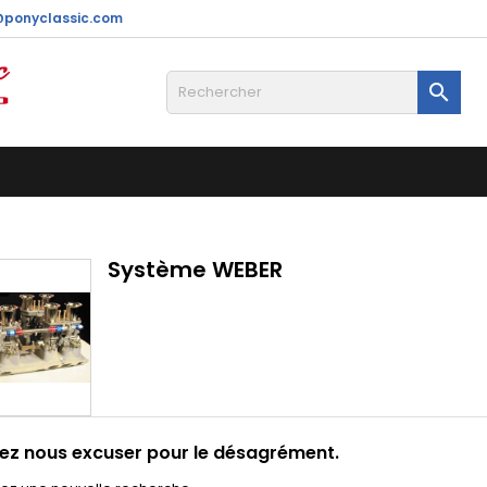
@ponyclassic.com

Système WEBER
lez nous excuser pour le désagrément.