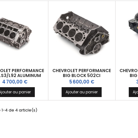
OLET PERFORMANCE
CHEVROLET PERFORMANCE
CHEVRO
 LS3/L92 ALUMINUM
BIG BLOCK 502CI
BIG
Prix
Prix
P
4 700,00 €
5 600,00 €
Ajouter au panier
Ajouter au panier
Aj
 1-4 de 4 article(s)