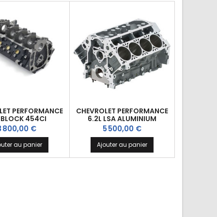
LET PERFORMANCE
CHEVROLET PERFORMANCE
 BLOCK 454CI
6.2L LSA ALUMINIUM
rix
Prix
3 800,00 €
5 500,00 €
outer au panier
Ajouter au panier