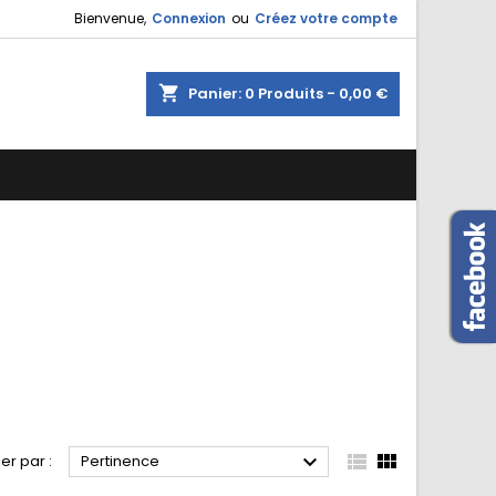
Bienvenue,
Connexion
ou
Créez votre compte
shopping_cart
Panier:
0
Produits - 0,00 €



ier par :
Pertinence