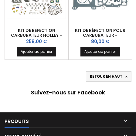
KIT DE REFECTION
KIT DE RÉFECTION POUR
CARBURATEUR HOLLEY -
CARBURATEUR -
2300 2305 4150 4160 4165
EDELBROCK PERFORMER
Prix
Prix
258,00 €
80,00 €
4175 4180 4500
Ajouter au panier
Ajouter au panier
RETOUR EN HAUT

Suivez-nous sur Facebook

PRODUITS
