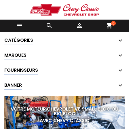
0



shopping_cart
CATÉGORIES
MARQUES
FOURNISSEURS
BANNER
VOTRE MOTEUR CHEVROLET V8 SMALL BLOC OU
BIG BLOC
AVEC CHEVY CLASSIC