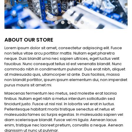
ABOUT OUR STORE
Lorem ipsum dolor sit amet, consectetur adipiscing elit. Fusce
non tellus vitae arcu porttitor mattis. Nullam eget pharetra
neque. Duis blandit urna nec sapien ultrices, eget luctus velit
faucibus. Nunc consequat tellus id est venenatis blandit. Nunc
commodo nibh in condimentum pulvinar. Duis erat nibh, aliquet
at malesuada quis, ullamcorper id ante. Duis facilisis, massa
non blandit porttitor, ipsum ipsum elementum dui, non imperdiet
purus mauris sit amet mi.
Maecenas fermentum leo metus, sed molestie erat lacinia
finibus. Nullam eget nibh a metus interdum sollicitudin sed
tincidunt justo. Fusce ut nisl nisl. In lobortis vel erat in luctus.
Pellentesque habitant morbi tristique senectus et netus et
malesuada fames ac turpis egestas. In malesuada sapien vel
diam scelerisque blandit. Fusce vel mi ligula. Aenean lacus
enim, tristique nec laoreet pretium, convallis a neque. Aenean
dignissim ut nunc ut pulvinar.